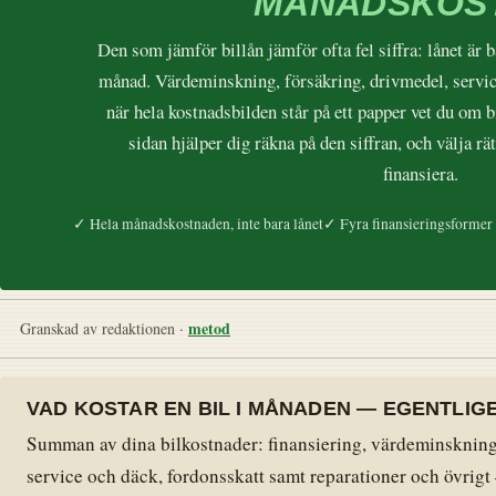
MÅNADSKOS
Den som jämför billån jämför ofta fel siffra: lånet är b
månad. Värdeminskning, försäkring, drivmedel, service
när hela kostnadsbilden står på ett papper vet du om 
sidan hjälper dig räkna på den siffran, och välja r
finansiera.
✓ Hela månadskostnaden, inte bara lånet
✓ Fyra finansieringsformer
metod
Granskad av redaktionen ·
VAD KOSTAR EN BIL I MÅNADEN — EGENTLIG
Summan av dina bilkostnader: finansiering, värdeminskning,
service och däck, fordonsskatt samt reparationer och övrigt