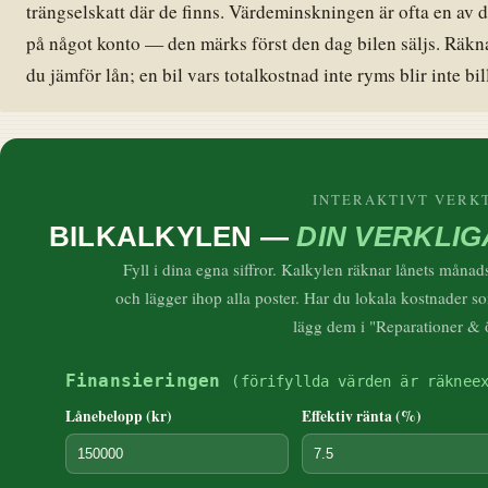
trängselskatt där de finns. Värdeminskningen är ofta en av de
på något konto — den märks först den dag bilen säljs. Räkn
du jämför lån; en bil vars totalkostnad inte ryms blir inte bil
INTERAKTIVT VERK
BILKALKYLEN —
DIN VERKLI
Fyll i dina egna siffror. Kalkylen räknar lånets måna
och lägger ihop alla poster. Har du lokala kostnader s
lägg dem i "Reparationer & ö
Finansieringen
(förifyllda värden är räknee
Lånebelopp (kr)
Effektiv ränta (%)