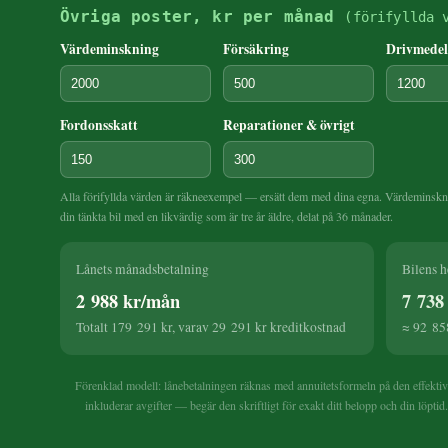
Övriga poster, kr per månad
(förifyllda 
Värdeminskning
Försäkring
Drivmedel
Fordonsskatt
Reparationer & övrigt
Alla förifyllda värden är räkneexempel — ersätt dem med dina egna. Värdeminskni
din tänkta bil med en likvärdig som är tre år äldre, delat på 36 månader.
Lånets månadsbetalning
Bilens 
2 988 kr/mån
7 738
Totalt 179 291 kr, varav 29 291 kr kreditkostnad
≈ 92 858
Förenklad modell: lånebetalningen räknas med annuitetsformeln på den effektiva
inkluderar avgifter — begär den skriftligt för exakt ditt belopp och din löptid