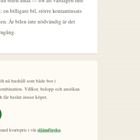
 du bilen ändå — för att vardagen inte
en billigare bil, större kontantinsats
den. Är bilen inte nödvändig är det
omgång.
kilt nå hushåll som både bor i
kombination. Villkor, belopp och ansökan
h får beslut
innan
köpet.
eljämförelse
med kvartspris i vår
.