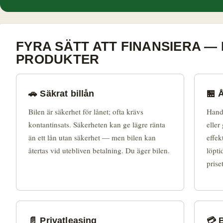
FYRA SÄTT ATT FINANSIERA —
PRODUKTER
🚗 Säkrat billån
🏪 
Bilen är säkerhet för lånet; ofta krävs
Handl
kontantinsats. Säkerheten kan ge lägre ränta
eller
än ett lån utan säkerhet — men bilen kan
effek
återtas vid utebliven betalning. Du äger bilen.
löpti
priset
📄 Privatleasing
💳 