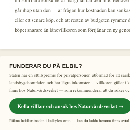
bil som bara konsumerar marginal bär den inte. Behöver
går ihop utan den — är frågan hur kostnaden kan sänkas: 
eller ett senare köp, och att resten av budgeten rymmer 
köpet snarare än lånevillkoren som förtjänar en ny gen
FUNDERAR DU PÅ ELBIL?
Staten har en elbilspremie för privatpersoner, utformad för att särs
landsbygdsområden och har lägre inkomster — villkoren gäller i 
finns hos Naturvårdsverket — som rekommenderar att du söker oc
Kolla villkor och ansök hos Naturvårdsverket →
Räkna laddkostnaden i kalkylen ovan — kan du ladda hemma finns avtal 