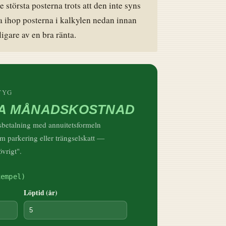
 största posterna trots att den inte syns
a ihop posterna i kalkylen nedan innan
ligare av en bra ränta.
TYG
GA MÅNADSKOSTNAD
dsbetalning med annuitetsformeln
om parkering eller trängselskatt —
vrigt".
xempel)
Löptid (år)