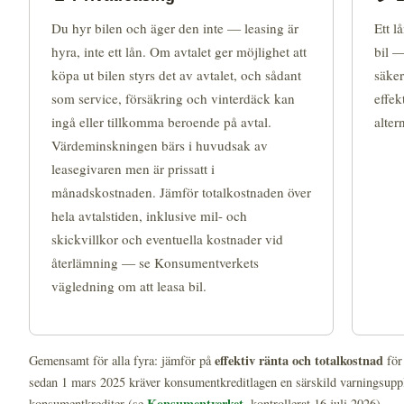
Du hyr bilen och äger den inte — leasing är
Ett l
hyra, inte ett lån. Om avtalet ger möjlighet att
bil —
köpa ut bilen styrs det av avtalet, och sådant
säker
som service, försäkring och vinterdäck kan
effek
ingå eller tillkomma beroende på avtal.
alter
Värdeminskningen bärs i huvudsak av
leasegivaren men är prissatt i
månadskostnaden. Jämför totalkostnaden över
hela avtalstiden, inklusive mil- och
skickvillkor och eventuella kostnader vid
återlämning — se Konsumentverkets
vägledning om att leasa bil.
effektiv ränta och totalkostnad
Gemensamt för alla fyra: jämför på
för 
sedan 1 mars 2025 kräver konsumentkreditlagen en särskild varningsuppl
Konsumentverket
konsumentkrediter (se
, kontrollerat 16 juli 2026).