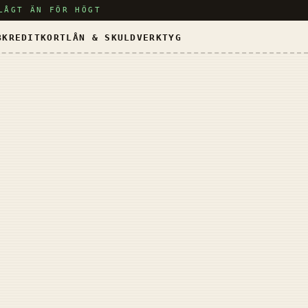
LÅGT ÄN FÖR HÖGT
B
KREDITKORT
LÅN & SKULD
VERKTYG