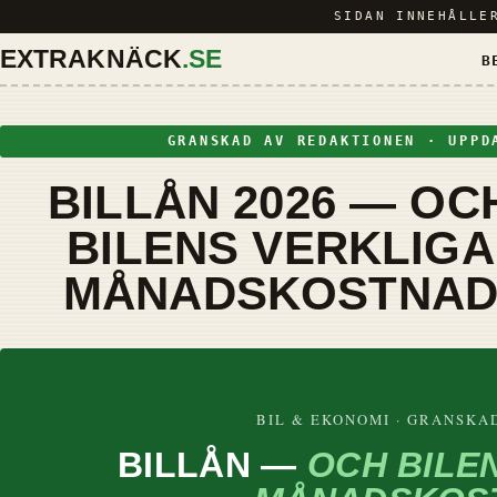
SIDAN INNEHÅLL
EXTRAKNÄCK
.SE
B
GRANSKAD AV REDAKTIONEN · UPPD
BILLÅN 2026 — OC
BILENS VERKLIGA
MÅNADSKOSTNA
BIL & EKONOMI · GRANSKAD
BILLÅN —
OCH BILE