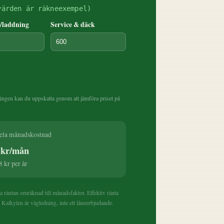
värden är räkneexempel)
/laddning
Service & däck
ngen kan du uppskatta genom att jämföra priset på
hela månadskostnad
 kr/mån
 kr per år
 räntan omräknad till månadsfaktor. Effektiv ränta
. Kalkylen är vägledning, inte ett låneerbjudande.