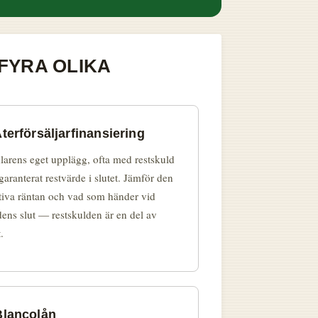
 FYRA OLIKA
Återförsäljarfinansiering
arens eget upplägg, ofta med restskuld
 garanterat restvärde i slutet. Jämför den
tiva räntan och vad som händer vid
dens slut — restskulden är en del av
.
Blancolån