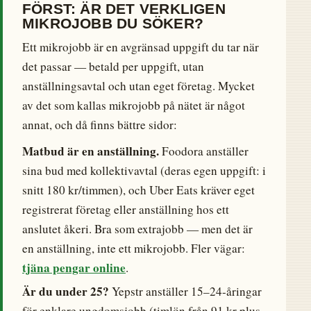
FÖRST: ÄR DET VERKLIGEN
MIKROJOBB DU SÖKER?
Ett mikrojobb är en avgränsad uppgift du tar när
det passar — betald per uppgift, utan
anställningsavtal och utan eget företag. Mycket
av det som kallas mikrojobb på nätet är något
annat, och då finns bättre sidor:
Matbud är en anställning.
Foodora anställer
sina bud med kollektivavtal (deras egen uppgift: i
snitt 180 kr/timmen), och Uber Eats kräver eget
registrerat företag eller anställning hos ett
anslutet åkeri. Bra som extrajobb — men det är
en anställning, inte ett mikrojobb. Fler vägar:
tjäna pengar online
.
Är du under 25?
Yepstr anställer 15–24-åringar
för enklare ungdomsjobb (timlön från 91 kr plus