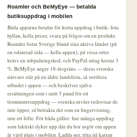
Roamler och BeMyEye — betalda
butiksuppdrag i mobilen
Båda apparna betalar för korta uppdrag i butik: fota
hyllan, kolla priser, svara på frågor om en produkt.
Roamler listar Sverige bland sina aktiva länder (på
en odaterad sida — kolla appen); på vissa orter
krävs en inbjudningskod, och PayPal-uttag kostar 3
%. BeMyEye anger 18-årsgräns — deras svenska
närvaro står på en äldre landslista, så verifiera
utbudet i appen — och beskriver själva
ersättningen som i snitt 5 pund för ett
tiominutersuppdrag — svenska nivåer redovisar de
inte öppet, så betrakta det som en fingervisning,
inte ett löfte. För båda gäller: hur många uppdrag
som faktiskt dyker upp där du bor avgör om appen
är värd plats i mobilen. Ladda ner, titta på kartan