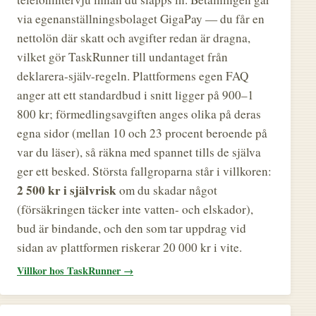
via egenanställningsbolaget GigaPay — du får en
nettolön där skatt och avgifter redan är dragna,
vilket gör TaskRunner till undantaget från
deklarera-själv-regeln. Plattformens egen FAQ
anger att ett standardbud i snitt ligger på 900–1
800 kr; förmedlingsavgiften anges olika på deras
egna sidor (mellan 10 och 23 procent beroende på
var du läser), så räkna med spannet tills de själva
ger ett besked. Största fallgroparna står i villkoren:
2 500 kr i självrisk
om du skadar något
(försäkringen täcker inte vatten- och elskador),
bud är bindande, och den som tar uppdrag vid
sidan av plattformen riskerar 20 000 kr i vite.
Villkor hos TaskRunner →