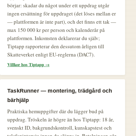
börjar: skadar du något under ett uppdrag utgår
ingen ersättning för uppdraget (det löses mellan er
— plattformen är inte part), och det finns ett tak —
max 150 000 kr per person och kalenderår på
plattformen. Inkomsten deklarerar du själv;
Tiptapp rapporterar den dessutom årligen till
Skatteverket enligt EU-reglerna (DAC7).
Villkor hos Tiptapp →
TaskRunner — montering, trädgård och
bärhjälp
Praktiska hemuppgifter där du lägger bud på
uppdrag. Tröskeln är högre än hos Tiptapp: 18 år,
svenskt ID, bakgrundskontroll, kunskapstest och
telefonintervju innan du släpps in. Betalningen går