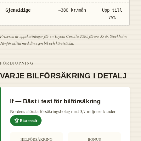
Gjensidige
~380 kr/mån
Upp till
3
75%
Priserna är uppskattningar för en Toyota Corolla 2020, förare 35 år, Stockholm.
Jämför alltid med din egen bil och körsträcka.
FÖRDJUPNING
VARJE BILFÖRSÄKRING I DETALJ
If — Bäst i test för bilförsäkring
Nordens största försäkringsbolag med 3,7 miljoner kunder
🏆 Bäst totalt
HELFÖRSÄKRING
BONUS