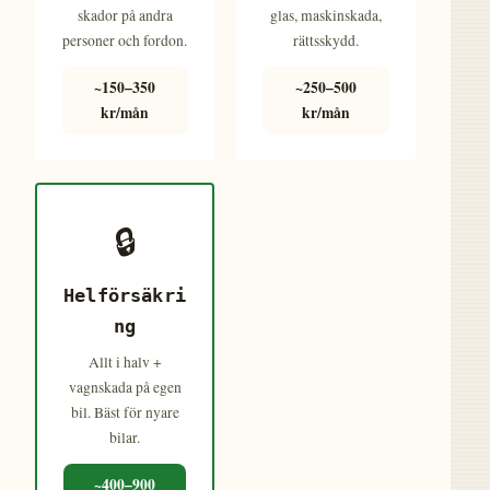
skador på andra
glas, maskinskada,
personer och fordon.
rättsskydd.
~150–350
~250–500
kr/mån
kr/mån
🔒
Helförsäkri
ng
Allt i halv +
vagnskada på egen
bil. Bäst för nyare
bilar.
~400–900