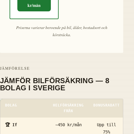
kr/mån
Priserna varierar beroende på bil, ålder, bostadsort och
körsträcka.
JÄMFÖRELSE
JÄMFÖR BILFÖRSÄKRING — 8
BOLAG I SVERIGE
BOLAG
HELFÖRSÄKRING
BONUSRABATT
S
FRÅN
🏆 If
~450 kr/mån
Upp till
3
75%