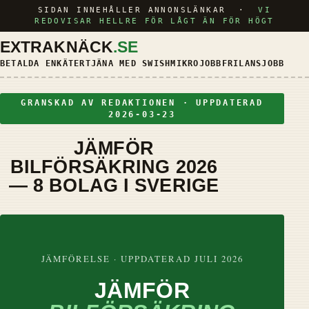
SIDAN INNEHÅLLER ANNONSLÄNKAR ·
VI
REDOVISAR HELLRE FÖR LÅGT ÄN FÖR HÖGT
EXTRAKNÄCK
.SE
BETALDA ENKÄTER
TJÄNA MED SWISH
MIKROJOBB
FRILANSJOBB
KRED
GRANSKAD AV REDAKTIONEN · UPPDATERAD
2026-03-23
JÄMFÖR
BILFÖRSÄKRING 2026
— 8 BOLAG I SVERIGE
JÄMFÖRELSE · UPPDATERAD JULI 2026
JÄMFÖR