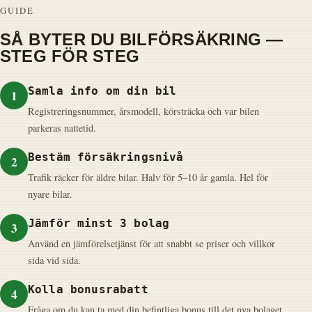
GUIDE
SÅ BYTER DU BILFÖRSÄKRING —
STEG FÖR STEG
Samla info om din bil
1
Registreringsnummer, årsmodell, körsträcka och var bilen
parkeras nattetid.
Bestäm försäkringsnivå
2
Trafik räcker för äldre bilar. Halv för 5–10 år gamla. Hel för
nyare bilar.
Jämför minst 3 bolag
3
Använd en jämförelsetjänst för att snabbt se priser och villkor
sida vid sida.
Kolla bonusrabatt
4
Fråga om du kan ta med din befintliga bonus till det nya bolaget