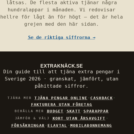
låtsas. De flesta aktiva tjänar några
hundralappar i månaden. Vi redovisar
hellre för lågt än för högt — det är hela
grejen med den här sidan.
Se de riktiga siffrorna →
EXTRAKNÄCK
.SE
Din guide till att tjäna extra pengar i
Sverige 2026 · granskat, jämfört, utan
påhittade siffror.
·
·
TJÄNA PENGAR ONLINE
CASHBACK
TJÄNA MER
FAKTURERA UTAN FÖRETAG
·
·
BUDGET
SKATT
SPARAPPAR
BEHÅLLA MER
·
KORT UTAN ÅRSAVGIFT
JÄMFÖR & VÄLJ
·
·
FÖRSÄKRINGAR
ELAVTAL
MOBILABONNEMANG