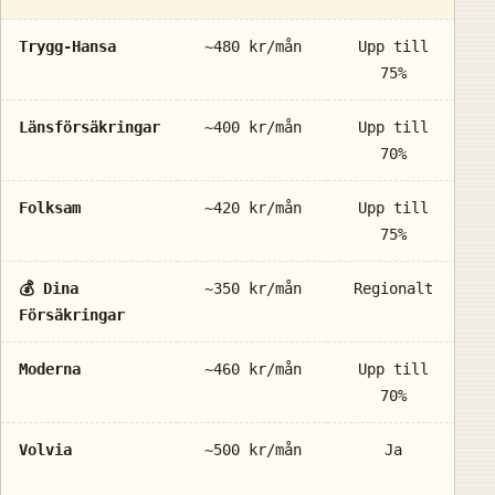
Trygg-Hansa
~480 kr/mån
Upp till
3
75%
Länsförsäkringar
~400 kr/mån
Upp till
3
70%
Folksam
~420 kr/mån
Upp till
3
75%
💰 Dina
~350 kr/mån
Regionalt
2
Försäkringar
Moderna
~460 kr/mån
Upp till
3
70%
Volvia
~500 kr/mån
Ja
3