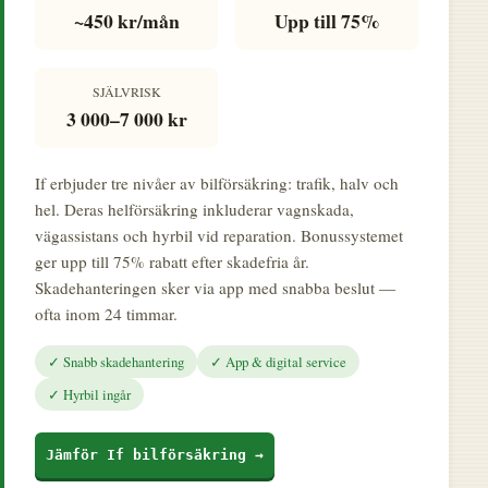
~450 kr/mån
Upp till 75%
SJÄLVRISK
3 000–7 000 kr
If erbjuder tre nivåer av bilförsäkring: trafik, halv och
hel. Deras helförsäkring inkluderar vagnskada,
vägassistans och hyrbil vid reparation. Bonussystemet
ger upp till 75% rabatt efter skadefria år.
Skadehanteringen sker via app med snabba beslut —
ofta inom 24 timmar.
✓ Snabb skadehantering
✓ App & digital service
✓ Hyrbil ingår
Jämför If bilförsäkring →