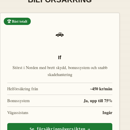
🏆 Bäst totalt
🚗
If
Störst i Norden med brett skydd, bonussystem och snabb
skadehantering
~450 kr/mån
Helförsäkring från
Ja, upp till 75%
Bonussystem
Ingår
Vägassistans
Se försäkringsöversikten →