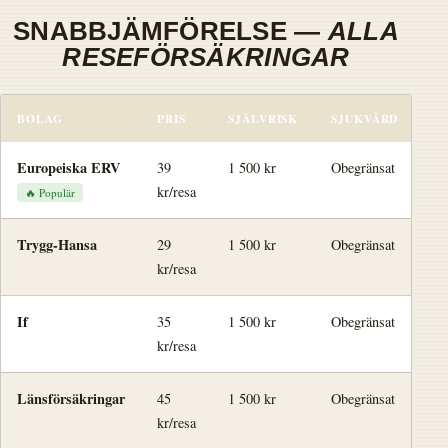
SNABBJÄMFÖRELSE —
ALLA
RESEFÖRSÄKRINGAR
BOLAG
PRIS
SJÄLVRISK
SJUKVÅRD
A
Europeiska ERV
39
1 500 kr
Obegränsat
50
kr/resa
🔥 Populär
Trygg-Hansa
29
1 500 kr
Obegränsat
30
kr/resa
If
35
1 500 kr
Obegränsat
50
kr/resa
Länsförsäkringar
45
1 500 kr
Obegränsat
50
kr/resa