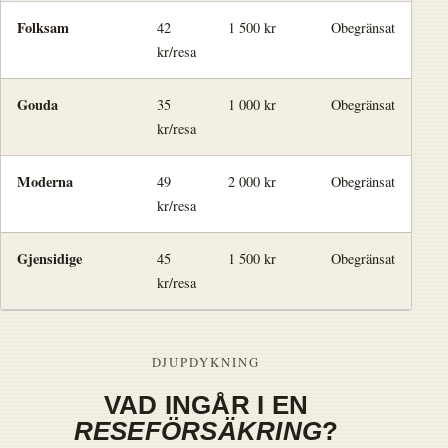
Folksam
42
1 500 kr
Obegränsat
30
kr/resa
Gouda
35
1 000 kr
Obegränsat
30
kr/resa
Moderna
49
2 000 kr
Obegränsat
25
kr/resa
Gjensidige
45
1 500 kr
Obegränsat
30
kr/resa
DJUPDYKNING
VAD INGÅR I EN
RESEFÖRSÄKRING
?