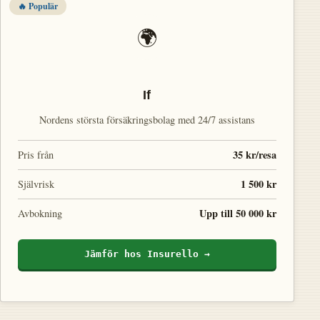
🔥 Populär
🌍
If
Nordens största försäkringsbolag med 24/7 assistans
35 kr/resa
Pris från
1 500 kr
Självrisk
Upp till 50 000 kr
Avbokning
Jämför hos Insurello →