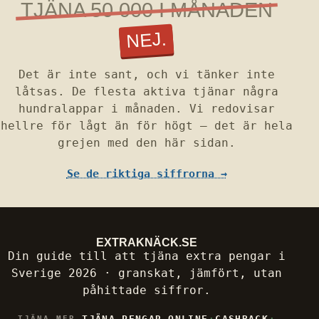
TJÄNA 50 000 I MÅNADEN
NEJ.
Det är inte sant, och vi tänker inte
låtsas. De flesta aktiva tjänar några
hundralappar i månaden. Vi redovisar
hellre för lågt än för högt — det är hela
grejen med den här sidan.
Se de riktiga siffrorna →
EXTRAKNÄCK
.SE
Din guide till att tjäna extra pengar i
Sverige 2026 · granskat, jämfört, utan
påhittade siffror.
·
·
TJÄNA PENGAR ONLINE
CASHBACK
TJÄNA MER