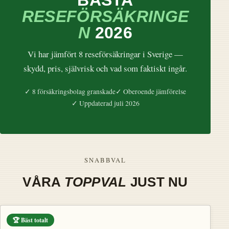
RESEFÖRSÄKRINGE
N
2026
Vi har jämfört 8 reseförsäkringar i Sverige —
skydd, pris, självrisk och vad som faktiskt ingår.
✓ 8 försäkringsbolag granskade
✓ Oberoende jämförelse
✓ Uppdaterad juli 2026
SNABBVAL
VÅRA
TOPPVAL
JUST NU
🏆 Bäst totalt