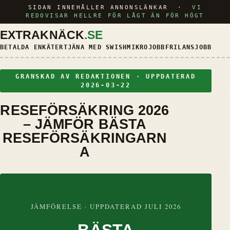
SIDAN INNEHÅLLER ANNONSLÄNKAR ·
VI
REDOVISAR HELLRE FÖR LÅGT ÄN FÖR HÖGT
EXTRAKNÄCK
.SE
BETALDA ENKÄTER
TJÄNA MED SWISH
MIKROJOBB
FRILANSJOBB
KRED
GRANSKAD AV REDAKTIONEN · UPPDATERAD
2026-03-22
RESEFÖRSÄKRING 2026
– JÄMFÖR BÄSTA
RESEFÖRSÄKRINGARN
A
JÄMFÖRELSE · UPPDATERAD JULI 2026
BÄSTA